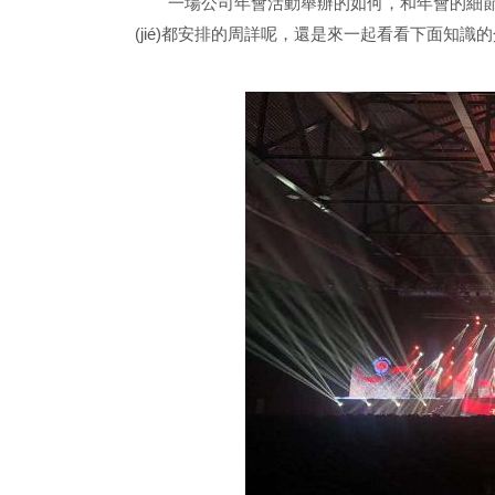
一場公司年會活動舉辦的如何，和年會的細節(ji
(jié)都安排的周詳呢，還是來一起看看下面知識的介