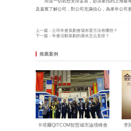
而這一切若想安排妥當，必須要找到上海最專業(
及嘉賓了解公司，對公司充滿信心，為來年公
上一篇：
公司年會策劃會場布置方法有哪些？
下一篇：
年會活動策劃的酒水怎么安排？
推薦案例
卡塔爾QITCOM智慧城市論壇峰會
李開