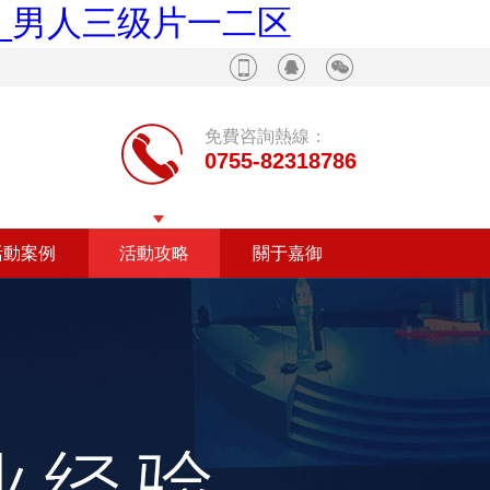
页_男人三级片一二区
免費咨詢熱線：
0755-82318786
活動案例
活動攻略
關于嘉御