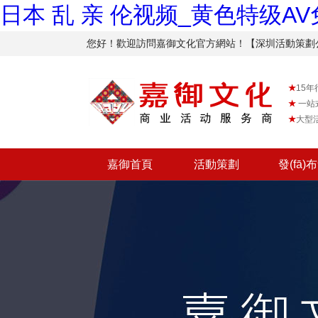
日本 乱 亲 伦视频_黄色特级A
您好！歡迎訪問嘉御文化官方網站！【深圳活動
★
15年
★
一站
★
大型
嘉御首頁
活動策劃
發(fā)