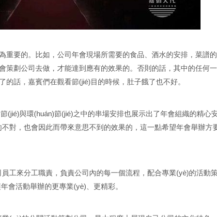
極為重要的。比如，公司年會現場所需要的食品、酒水的安排，菜譜的安
的年會策劃公司去做，才能達到應有的效果的。否則的話，其中的任何
上晚了的話，嘉賓們在觀看節(jié)目的時候，肚子餓了也不好。
jié)與環(huán)節(jié)之中的串場安排也展示出了年會組織的精心
的不對，也會因此而帶來意思不到的效果的，這一點希望年會舉辦方
工來分工職責，負責公司內的每一個流程，配合專業(yè)的活動
年會活動舉辦的更專業(yè)、更精彩。