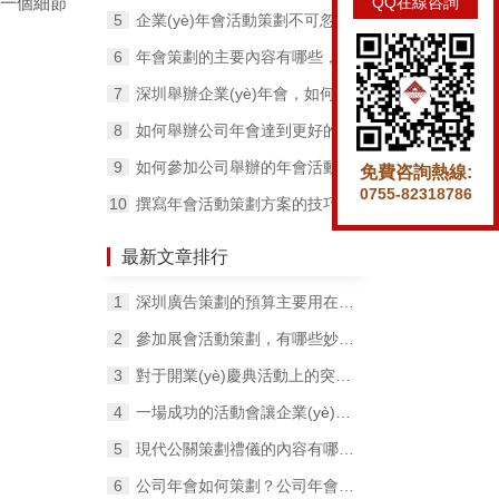
將每一個細節
QQ在線咨詢
企業(yè)年會活動策劃不可忽略的6大環(huán)節(jié)!
年會策劃的主要內容有哪些，如何選擇年會場地？
深圳舉辦企業(yè)年會，如何選擇年會場地和年會形式？
如何舉辦公司年會達到更好的效果？
如何參加公司舉辦的年會活動?
免費咨詢熱線:
0755-82318786
撰寫年會活動策劃方案的技巧有哪些？
最新文章排行
深圳廣告策劃的預算主要用在哪些方面？
參加展會活動策劃，有哪些妙招可以提高公司知名度？
對于開業(yè)慶典活動上的突發(fā)情況我們要如何處理？
一場成功的活動會讓企業(yè)得到哪些收獲？
現代公關策劃禮儀的內容有哪些？
公司年會如何策劃？公司年會策劃分為哪幾大部分？