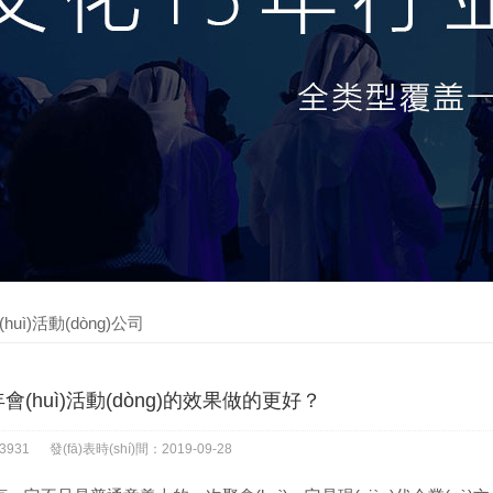
huì)活動(dòng)公司
(huì)活動(dòng)的效果做的更好？
931
發(fā)表時(shí)間：2019-09-28